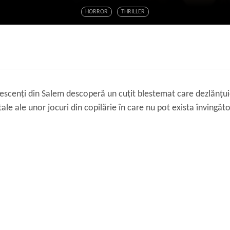
HORROR
THRILLER
escenți din Salem descoperă un cuțit blestemat care dezlănțuie
le ale unor jocuri din copilărie în care nu pot exista învingător