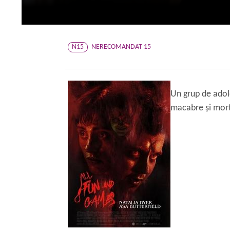
N15
NERECOMANDAT 15
Un grup de adol
macabre și morta