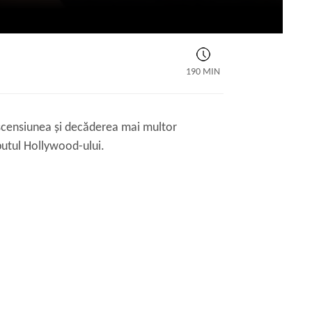
190 MIN
scensiunea și decăderea mai multor
putul Hollywood-ului.