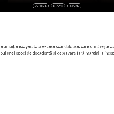
COMEDIE
DRAMĂ
ISTORIC
e ambiție exagerată și excese scandaloase, care urmărește a
mpul unei epoci de decadență și depravare fără margini la înce