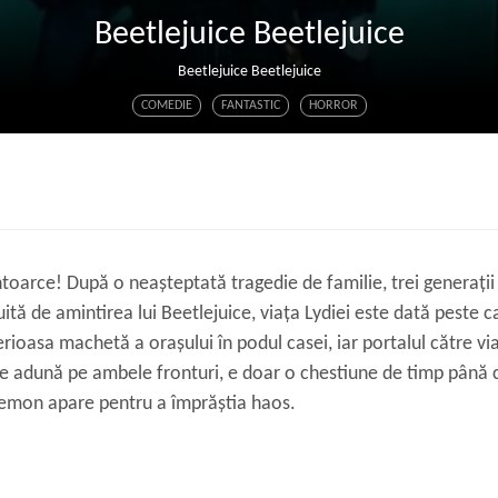
Beetlejuice Beetlejuice
Beetlejuice Beetlejuice
COMEDIE
FANTASTIC
HORROR
ntoarce! După o neașteptată tragedie de familie, trei generații
uită de amintirea lui Beetlejuice, viața Lydiei este dată peste ca
ioasa machetă a orașului în podul casei, iar portalul către via
e adună pe ambele fronturi, e doar o chestiune de timp până c
 demon apare pentru a împrăștia haos.