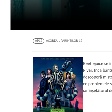
AP12
ACORDUL PĂRINŢILOR 12
Beetlejuice se î
River. Încă bânt
descoperă mister
ce problemele s
iar înșelătorul