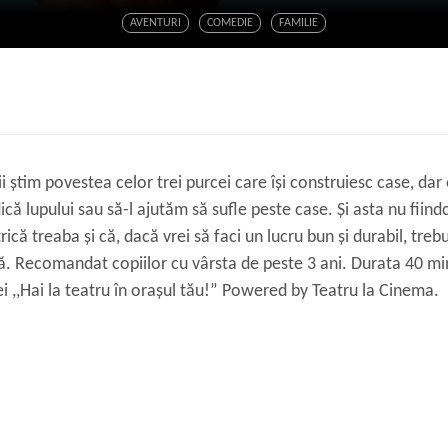
AVENTURI
COMEDIE
FAMILIE
i ştim povestea celor trei purcei care îşi construiesc case, da
ică lupului sau să-l ajutăm să sufle peste case. Şi asta nu fiindc
rică treaba şi că, dacă vrei să faci un lucru bun şi durabil, trebu
ă. Recomandat copiilor cu vârsta de peste 3 ani. Durata 40 mi
 ,,Hai la teatru în orașul tău!” Powered by Teatru la Cinema.