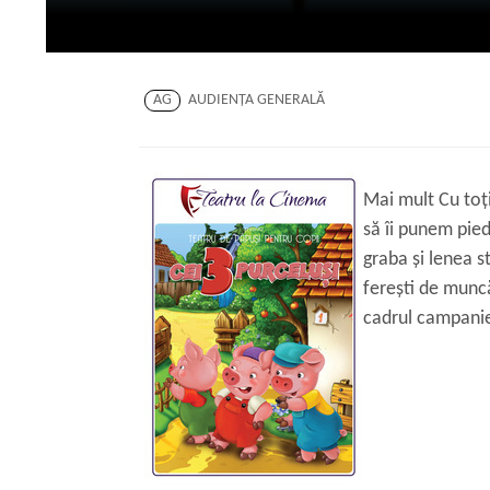
AG
AUDIENŢA GENERALĂ
Mai mult Cu toţi
să îi punem pied
graba şi lenea st
fereşti de munc
cadrul campaniei