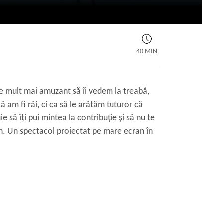
40 MIN
r e mult mai amuzant să îi vedem la treabă,
ă am fi răi, ci ca să le arătăm tuturor că
ie să îţi pui mintea la contribuţie şi să nu te
n. Un spectacol proiectat pe mare ecran în