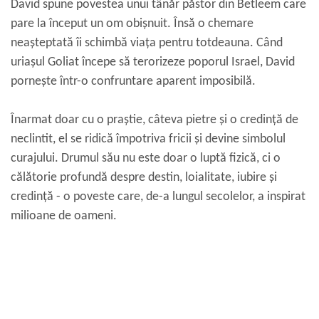
David spune povestea unui tânăr păstor din Betleem care
pare la început un om obișnuit. Însă o chemare
neașteptată îi schimbă viața pentru totdeauna. Când
uriașul Goliat începe să terorizeze poporul Israel, David
pornește într-o confruntare aparent imposibilă.
Înarmat doar cu o praștie, câteva pietre și o credință de
neclintit, el se ridică împotriva fricii și devine simbolul
curajului. Drumul său nu este doar o luptă fizică, ci o
călătorie profundă despre destin, loialitate, iubire și
credință - o poveste care, de-a lungul secolelor, a inspirat
milioane de oameni.