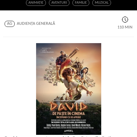
ANIMAŢIE
AVENTURI
FAMILIE
MUZICAL
AG
AUDIENŢA GENERALĂ
110 MIN