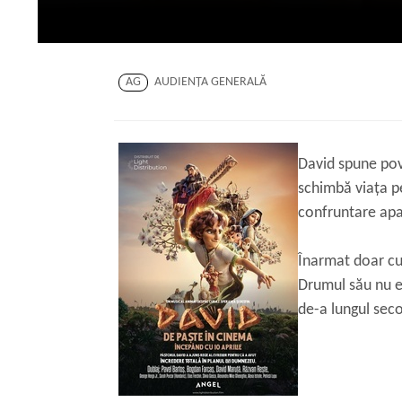
AG
AUDIENŢA GENERALĂ
David spune pov
schimbă viața pe
confruntare apa
Înarmat doar cu o
Drumul său nu es
de-a lungul seco