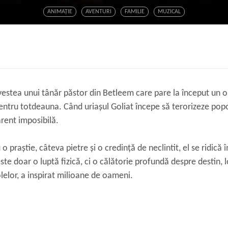
ANIMAŢIE
AVENTURI
FAMILIE
MUZICAL
estea unui tânăr păstor din Betleem care pare la început un o
ntru totdeauna. Când uriașul Goliat începe să terorizeze popor
rent imposibilă.
 praștie, câteva pietre și o credință de neclintit, el se ridică î
te doar o luptă fizică, ci o călătorie profundă despre destin, lo
lelor, a inspirat milioane de oameni.