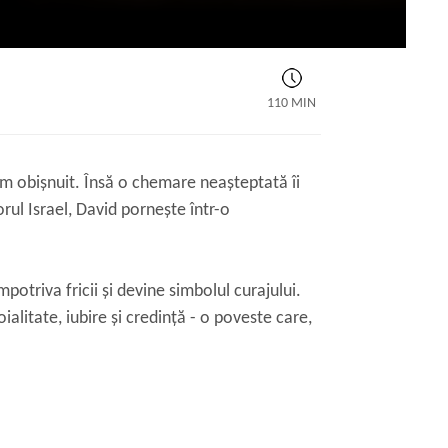
110 MIN
m obișnuit. Însă o chemare neașteptată îi
ul Israel, David pornește într-o
mpotriva fricii și devine simbolul curajului.
ialitate, iubire și credință - o poveste care,