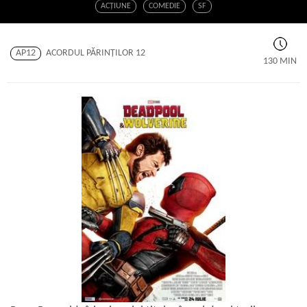
ACŢIUNE
COMEDIE
SF
AP12
ACORDUL PĂRINŢILOR 12
130 MIN