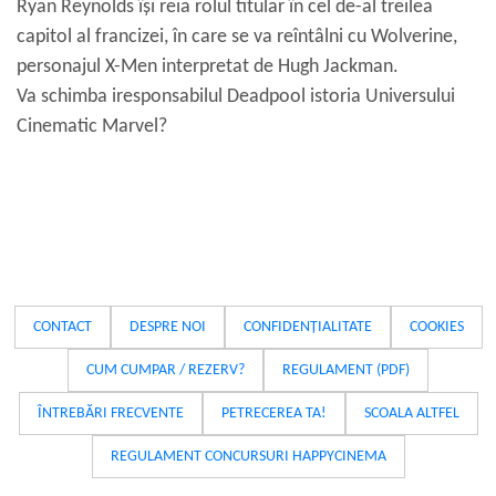
Ryan Reynolds își reia rolul titular în cel de-al treilea
capitol al francizei, în care se va reîntâlni cu Wolverine,
personajul X-Men interpretat de Hugh Jackman.
Va schimba iresponsabilul Deadpool istoria Universului
Cinematic Marvel?
CONTACT
DESPRE NOI
CONFIDENȚIALITATE
COOKIES
CUM CUMPAR / REZERV?
REGULAMENT (PDF)
ÎNTREBĂRI FRECVENTE
PETRECEREA TA!
SCOALA ALTFEL
REGULAMENT CONCURSURI HAPPYCINEMA