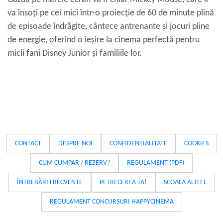
va însoți pe cei mici într-o proiecție de 60 de minute plină
de episoade îndrăgite, cântece antrenante și jocuri pline
de energie, oferind o ieșire la cinema perfectă pentru
micii fani Disney Junior și familiile lor.
CONTACT
DESPRE NOI
CONFIDENȚIALITATE
COOKIES
CUM CUMPAR / REZERV?
REGULAMENT (PDF)
ÎNTREBĂRI FRECVENTE
PETRECEREA TA!
SCOALA ALTFEL
REGULAMENT CONCURSURI HAPPYCINEMA