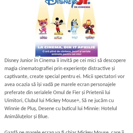
Disney Junior în Cinema îi invită pe cei mici să descopere
magia cinematografiei prin experiențe distractive și
captivante, create special pentru ei. Micii spectatori vor
avea ocazia să își vadă pe marele ecran personajele
preferate din serialele Omul de Fier și Prietenii lui
Uimitori, Clubul lui Mickey Mouse+, Să ne jucăm cu
Winnie de Pluș, Desene cu buticul lui Minnie: Hotelul
Animăluțelor și Blue.
Gazdă pe marele ecran va fi chiar Mickey Mouse, care îi