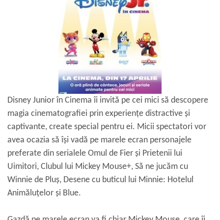
Disney Junior în Cinema îi invită pe cei mici să descopere
magia cinematografiei prin experiențe distractive și
captivante, create special pentru ei. Micii spectatori vor
avea ocazia să își vadă pe marele ecran personajele
preferate din serialele Omul de Fier și Prietenii lui
Uimitori, Clubul lui Mickey Mouse+, Să ne jucăm cu
Winnie de Pluș, Desene cu buticul lui Minnie: Hotelul
Animăluțelor și Blue.
Gazdă pe marele ecran va fi chiar Mickey Mouse, care îi