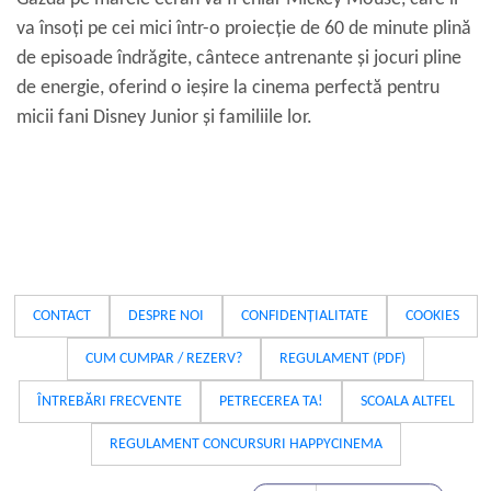
va însoți pe cei mici într-o proiecție de 60 de minute plină
de episoade îndrăgite, cântece antrenante și jocuri pline
de energie, oferind o ieșire la cinema perfectă pentru
micii fani Disney Junior și familiile lor.
CONTACT
DESPRE NOI
CONFIDENȚIALITATE
COOKIES
CUM CUMPAR / REZERV?
REGULAMENT (PDF)
ÎNTREBĂRI FRECVENTE
PETRECEREA TA!
SCOALA ALTFEL
REGULAMENT CONCURSURI HAPPYCINEMA