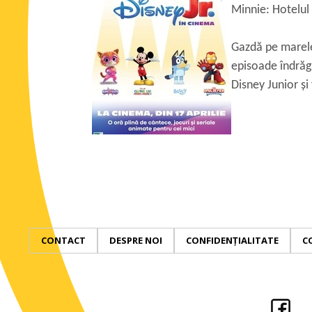
Minnie: Hotelul 
Gazdă pe marele 
episoade îndrăgi
Disney Junior și 
CONTACT
DESPRE NOI
CONFIDENȚIALITATE
C