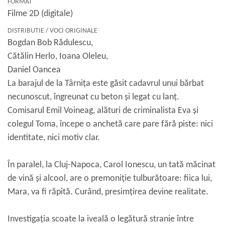
FORMAT
Filme 2D (digitale)
DISTRIBUTIE / VOCI ORIGINALE
Bogdan Bob Rădulescu,
Cătălin Herlo, Ioana Oleleu,
Daniel Oancea
La barajul de la Târnița este găsit cadavrul unui bărbat
necunoscut, îngreunat cu beton și legat cu lanț.
Comisarul Emil Voineag, alături de criminalista Eva și
colegul Toma, începe o anchetă care pare fără piste: nici
identitate, nici motiv clar.
În paralel, la Cluj-Napoca, Carol Ionescu, un tată măcinat
de vină și alcool, are o premoniție tulburătoare: fiica lui,
Mara, va fi răpită. Curând, presimțirea devine realitate.
Investigația scoate la iveală o legătură stranie între