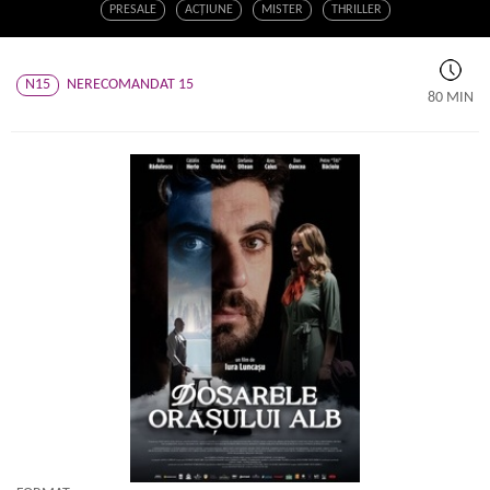
PRESALE
ACŢIUNE
MISTER
THRILLER
N15
NERECOMANDAT 15
80 MIN