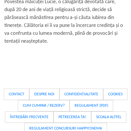
Povestea măicuței Lucie, o călugăriță devotată care,
după 20 de ani de viață religioasă strictă, decide să
părăsească mănăstirea pentru a-și căuta iubirea din
tinerețe. Călătoria ei îi va pune la încercare credința și o
va confrunta cu lumea modernă, plină de provocări și
tentații neașteptate.
CONTACT
DESPRE NOI
CONFIDENȚIALITATE
COOKIES
CUM CUMPAR / REZERV?
REGULAMENT (PDF)
ÎNTREBĂRI FRECVENTE
PETRECEREA TA!
SCOALA ALTFEL
REGULAMENT CONCURSURI HAPPYCINEMA