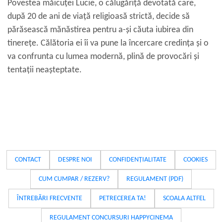
Povestea măicuței Lucie, o călugăriță devotată care,
după 20 de ani de viață religioasă strictă, decide să
părăsească mănăstirea pentru a-și căuta iubirea din
tinerețe. Călătoria ei îi va pune la încercare credința și o
va confrunta cu lumea modernă, plină de provocări și
tentații neașteptate.
CONTACT
DESPRE NOI
CONFIDENȚIALITATE
COOKIES
CUM CUMPAR / REZERV?
REGULAMENT (PDF)
ÎNTREBĂRI FRECVENTE
PETRECEREA TA!
SCOALA ALTFEL
REGULAMENT CONCURSURI HAPPYCINEMA