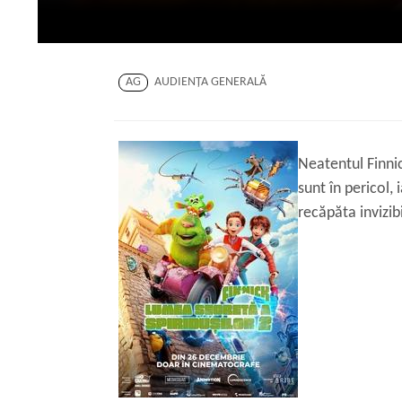
AG
AUDIENŢA GENERALĂ
Neatentul Finnic
sunt în pericol, 
recăpăta invizibi