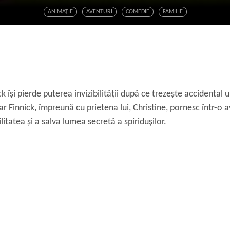
ANIMAŢIE
AVENTURI
COMEDIE
FAMILIE
k își pierde puterea invizibilității după ce trezește accidental u
iar Finnick, împreună cu prietena lui, Christine, pornesc într-o 
litatea și a salva lumea secretă a spiridușilor.