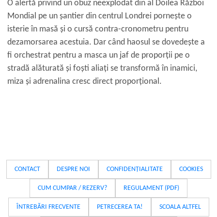
O alertă privind un obuz neexplodat din al Doilea Război
Mondial pe un șantier din centrul Londrei pornește o
isterie în masă și o cursă contra-cronometru pentru
dezamorsarea acestuia. Dar când haosul se dovedește a
fi orchestrat pentru a masca un jaf de proporții pe o
stradă alăturată și foști aliați se transformă în inamici,
miza și adrenalina cresc direct proporțional.
CONTACT
DESPRE NOI
CONFIDENȚIALITATE
COOKIES
CUM CUMPAR / REZERV?
REGULAMENT (PDF)
ÎNTREBĂRI FRECVENTE
PETRECEREA TA!
SCOALA ALTFEL