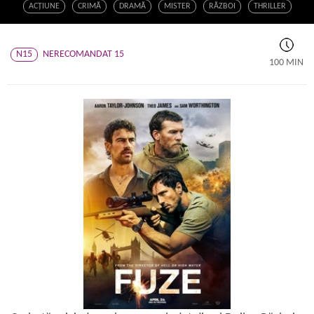
ACŢIUNE
CRIMĂ
DRAMĂ
MISTER
RĂZBOI
THRILLER
N15
NERECOMANDAT 15
100 MIN