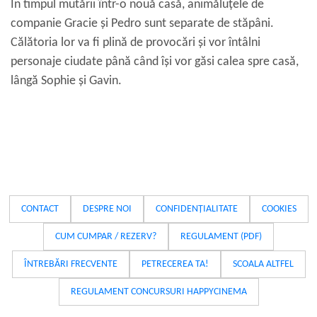
În timpul mutării într-o nouă casă, animăluțele de
companie Gracie și Pedro sunt separate de stăpâni.
Călătoria lor va fi plină de provocări și vor întâlni
personaje ciudate până când își vor găsi calea spre casă,
lângă Sophie și Gavin.
CONTACT
DESPRE NOI
CONFIDENȚIALITATE
COOKIES
CUM CUMPAR / REZERV?
REGULAMENT (PDF)
ÎNTREBĂRI FRECVENTE
PETRECEREA TA!
SCOALA ALTFEL
REGULAMENT CONCURSURI HAPPYCINEMA