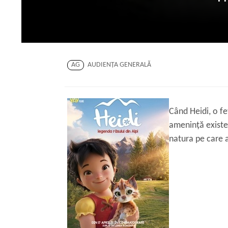
AG
AUDIENŢA GENERALĂ
Când Heidi, o fe
amenință existen
natura pe care 