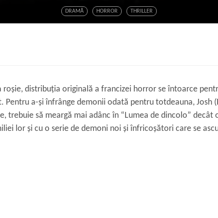
DRAMĂ
HORROR
THRILLER
 roșie, distribuția originală a francizei horror se întoarce pent
. Pentru a-și înfrânge demonii odată pentru totdeauna, Josh (P
ate, trebuie să meargă mai adânc în “Lumea de dincolo” decât 
liei lor și cu o serie de demoni noi și înfricoșători care se ascu