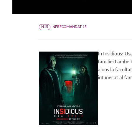
N15
NERECOMANDAT 15
În Insidious: Ușa
familiei Lambert
ajuns la facult
întunecat al fami