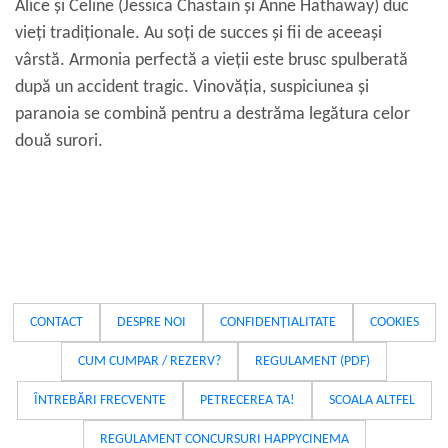
Alice și Celine (Jessica Chastain și Anne Hathaway) duc
vieți tradiționale. Au soți de succes și fii de aceeași
vârstă. Armonia perfectă a vieții este brusc spulberată
după un accident tragic. Vinovăția, suspiciunea și
paranoia se combină pentru a destrăma legătura celor
două surori.
CONTACT
DESPRE NOI
CONFIDENȚIALITATE
COOKIES
CUM CUMPAR / REZERV?
REGULAMENT (PDF)
ÎNTREBĂRI FRECVENTE
PETRECEREA TA!
SCOALA ALTFEL
REGULAMENT CONCURSURI HAPPYCINEMA