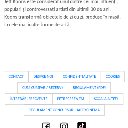
Jeff Koons este considerat unul dintre cei mai influenți,
populari și controversați artiști din ultimii 30 de ani.
Koons transformă obiectele de zi cu zi, produse în masă,
în cele mai înalte forme de artă.
CONTACT
DESPRE NOI
CONFIDENȚIALITATE
COOKIES
CUM CUMPAR / REZERV?
REGULAMENT (PDF)
ÎNTREBĂRI FRECVENTE
PETRECEREA TA!
SCOALA ALTFEL
REGULAMENT CONCURSURI HAPPYCINEMA