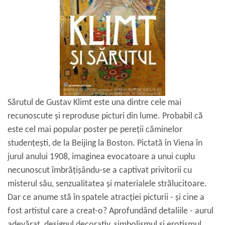
Sărutul de Gustav Klimt este una dintre cele mai
recunoscute și reproduse picturi din lume. Probabil că
este cel mai popular poster pe pereții căminelor
studențești, de la Beijing la Boston. Pictată în Viena în
jurul anului 1908, imaginea evocatoare a unui cuplu
necunoscut îmbrățișându-se a captivat privitorii cu
misterul său, senzualitatea și materialele strălucitoare.
Dar ce anume stă în spatele atracției picturii - și cine a
fost artistul care a creat-o? Aprofundând detaliile - aurul
adevărat, designul decorativ, simbolismul și erotismul