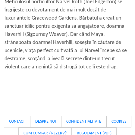
Meticulosul horticultor Narvel Roth (Joel Edgerton) se
îngrijește cu devotament de mai mult decât de
luxuriantele Gracewood Gardens. Bărbatul a creat un
sanctuar idilic pentru exigenta sa angajatoare, doamna
Haverhill (Sigourney Weaver). Dar când Maya,
strănepoata doamnei Haverhill, sosește în căutare de
ucenicie, viața perfect cultivată a lui Narvel începe să se
destrame, scoțând la iveală secrete dintr-un trecut
violent care amenință să distrugă tot ce îi este drag.
CONTACT
DESPRE NOI
CONFIDENȚIALITATE
COOKIES
CUM CUMPAR / REZERV?
REGULAMENT (PDF)