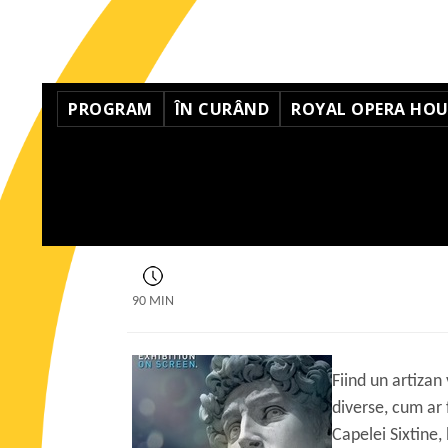
PROGRAM
ÎN CURÂND
ROYAL OPERA HOUS
90 MIN
Fiind un artizan
diverse, cum ar 
Capelei Sixtine,