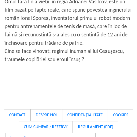
Omul fără linia vieții, în regia Adrianei Vasilcov, este un
film bazat pe fapte reale, care spune povestea inginerului
român Ionel Sporea, inventatorul primului robot modern
pentru antrenamentele de tenis de masă, care în loc de
faimă și recunoștință s-a ales cu o sentință de 12 ani de
închisoare pentru trădare de patrie.
Cine se face vinovat: regimul inuman al lui Ceaușescu,
traumele copilăriei sau eroul însuși?
CONTACT
DESPRE NOI
CONFIDENȚIALITATE
COOKIES
CUM CUMPAR / REZERV?
REGULAMENT (PDF)