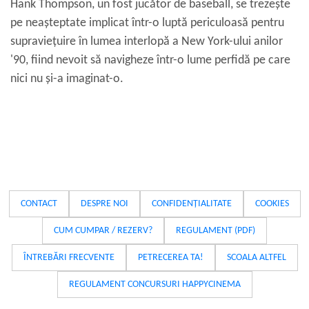
Hank Thompson, un fost jucător de baseball, se trezește
pe neașteptate implicat într-o luptă periculoasă pentru
supraviețuire în lumea interlopă a New York-ului anilor
'90, fiind nevoit să navigheze într-o lume perfidă pe care
nici nu și-a imaginat-o.
CONTACT
DESPRE NOI
CONFIDENȚIALITATE
COOKIES
CUM CUMPAR / REZERV?
REGULAMENT (PDF)
ÎNTREBĂRI FRECVENTE
PETRECEREA TA!
SCOALA ALTFEL
REGULAMENT CONCURSURI HAPPYCINEMA