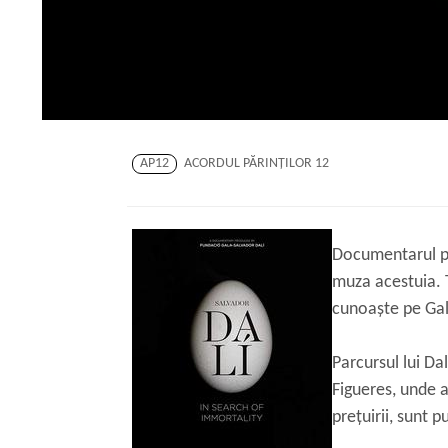
AP12
ACORDUL PĂRINŢILOR 12
Documentarul pro
muza acestuia. To
cunoaște pe Gala
Parcursul lui Dal
Figueres, unde a
prețuirii, sunt 