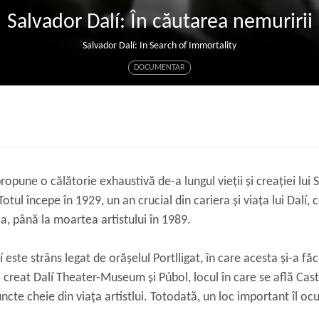
Salvador Dalí: În căutarea nemuririi
Salvador Dalí: In Search of Immortality
DOCUMENTAR
pune o călătorie exhaustivă de-a lungul vieții și creației lui S
tul începe în 1929, un an crucial din cariera și viața lui Dalí, 
, până la moartea artistului în 1989.
í este strâns legat de orășelul Portlligat, în care acesta și-a făc
 creat Dalí Theater-Museum și Púbol, locul în care se află Cast
puncte cheie din viața artistlui. Totodată, un loc important îl oc