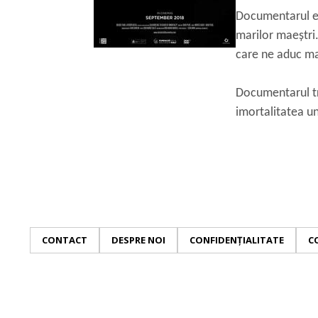
Documentarul est
marilor maeștri.
care ne aduc ma
Documentarul tra
imortalitatea un
CONTACT
DESPRE NOI
CONFIDENȚIALITATE
C