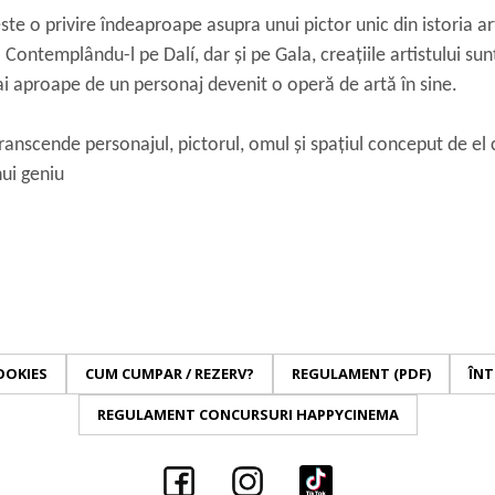
e o privire îndeaproape asupra unui pictor unic din istoria art
 Contemplându-l pe Dalí, dar și pe Gala, creațiile artistului su
i aproape de un personaj devenit o operă de artă în sine.
nscende personajul, pictorul, omul și spațiul conceput de el c
ui geniu
OOKIES
CUM CUMPAR / REZERV?
REGULAMENT (PDF)
ÎNT
REGULAMENT CONCURSURI HAPPYCINEMA