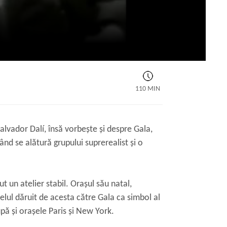
110 MIN
alvador Dalí, însă vorbește și despre Gala,
când se alătură grupului suprerealist și o
ut un atelier stabil. Orașul său natal,
elul dăruit de acesta către Gala ca simbol al
upă și orașele Paris și New York.