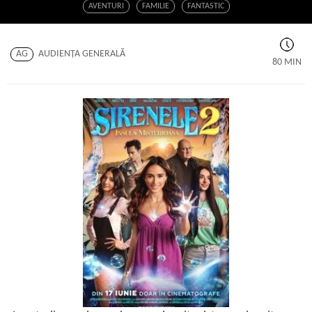
AVENTURI
FAMILIE
FANTASTIC
AG
AUDIENŢA GENERALĂ
80 MIN