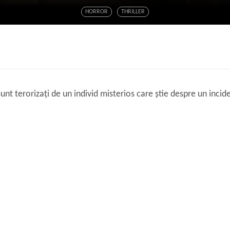
HORROR
THRILLER
sunt terorizați de un individ misterios care știe despre un incid