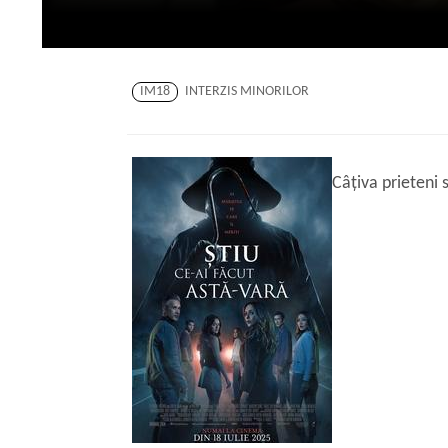
IM18
INTERZIS MINORILOR
Câțiva prieteni 