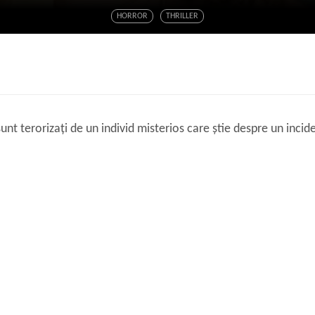
HORROR
THRILLER
sunt terorizați de un individ misterios care știe despre un incid