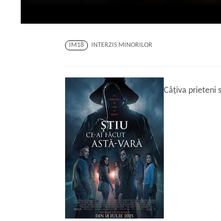
IM18
INTERZIS MINORILOR
Câțiva prieteni 