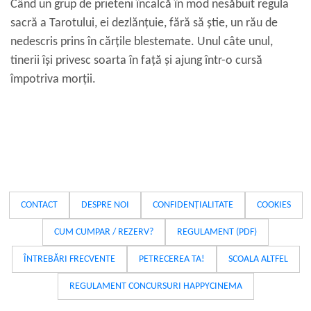
Când un grup de prieteni încalcă în mod nesăbuit regula
sacră a Tarotului, ei dezlănțuie, fără să știe, un rău de
nedescris prins în cărțile blestemate. Unul câte unul,
tinerii își privesc soarta în față și ajung într-o cursă
împotriva morții.
CONTACT
DESPRE NOI
CONFIDENȚIALITATE
COOKIES
CUM CUMPAR / REZERV?
REGULAMENT (PDF)
ÎNTREBĂRI FRECVENTE
PETRECEREA TA!
SCOALA ALTFEL
REGULAMENT CONCURSURI HAPPYCINEMA