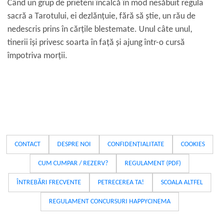
Când un grup de prieteni încalcă în mod nesăbuit regula
sacră a Tarotului, ei dezlănțuie, fără să știe, un rău de
nedescris prins în cărțile blestemate. Unul câte unul,
tinerii își privesc soarta în față și ajung într-o cursă
împotriva morții.
CONTACT
DESPRE NOI
CONFIDENȚIALITATE
COOKIES
CUM CUMPAR / REZERV?
REGULAMENT (PDF)
ÎNTREBĂRI FRECVENTE
PETRECEREA TA!
SCOALA ALTFEL
REGULAMENT CONCURSURI HAPPYCINEMA