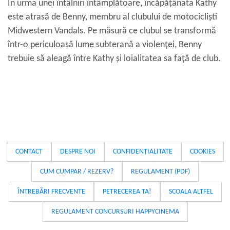
În urma unei întâlniri întâmplătoare, încăpățânata Kathy
este atrasă de Benny, membru al clubului de motocicliști
Midwestern Vandals. Pe măsură ce clubul se transformă
într-o periculoasă lume subterană a violenței, Benny
trebuie să aleagă între Kathy și loialitatea sa față de club.
CONTACT
DESPRE NOI
CONFIDENȚIALITATE
COOKIES
CUM CUMPAR / REZERV?
REGULAMENT (PDF)
ÎNTREBĂRI FRECVENTE
PETRECEREA TA!
SCOALA ALTFEL
REGULAMENT CONCURSURI HAPPYCINEMA