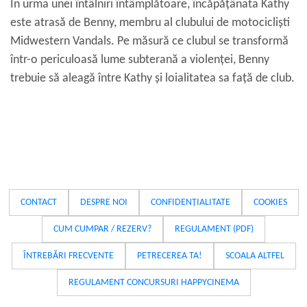
În urma unei întâlniri întâmplătoare, încăpățânata Kathy
este atrasă de Benny, membru al clubului de motocicliști
Midwestern Vandals. Pe măsură ce clubul se transformă
într-o periculoasă lume subterană a violenței, Benny
trebuie să aleagă între Kathy și loialitatea sa față de club.
CONTACT
DESPRE NOI
CONFIDENȚIALITATE
COOKIES
CUM CUMPAR / REZERV?
REGULAMENT (PDF)
ÎNTREBĂRI FRECVENTE
PETRECEREA TA!
SCOALA ALTFEL
REGULAMENT CONCURSURI HAPPYCINEMA