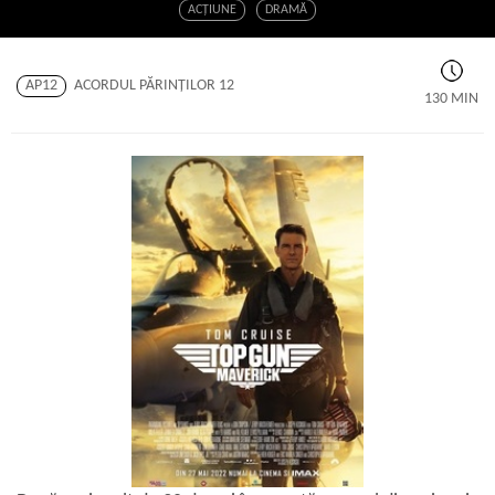
ACŢIUNE
DRAMĂ
AP12
ACORDUL PĂRINŢILOR 12
130 MIN