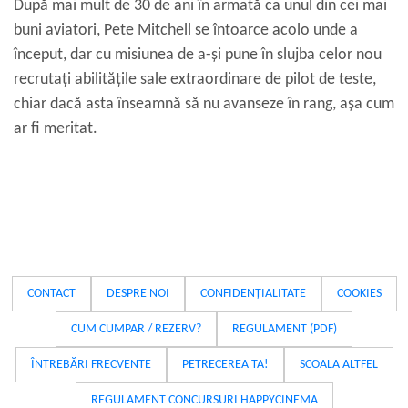
După mai mult de 30 de ani în armată ca unul din cei mai
buni aviatori, Pete Mitchell se întoarce acolo unde a
început, dar cu misiunea de a-și pune în slujba celor nou
recrutați abilitățile sale extraordinare de pilot de teste,
chiar dacă asta înseamnă să nu avanseze în rang, așa cum
ar fi meritat.
CONTACT
DESPRE NOI
CONFIDENȚIALITATE
COOKIES
CUM CUMPAR / REZERV?
REGULAMENT (PDF)
ÎNTREBĂRI FRECVENTE
PETRECEREA TA!
SCOALA ALTFEL
REGULAMENT CONCURSURI HAPPYCINEMA