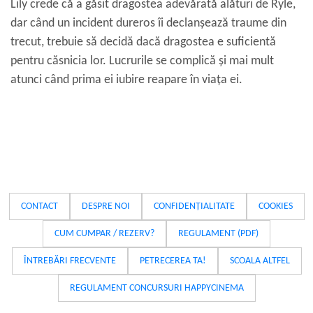
Lily crede că a găsit dragostea adevărată alături de Ryle,
dar când un incident dureros îi declanșează traume din
trecut, trebuie să decidă dacă dragostea e suficientă
pentru căsnicia lor. Lucrurile se complică și mai mult
atunci când prima ei iubire reapare în viața ei.
CONTACT
DESPRE NOI
CONFIDENȚIALITATE
COOKIES
CUM CUMPAR / REZERV?
REGULAMENT (PDF)
ÎNTREBĂRI FRECVENTE
PETRECEREA TA!
SCOALA ALTFEL
REGULAMENT CONCURSURI HAPPYCINEMA