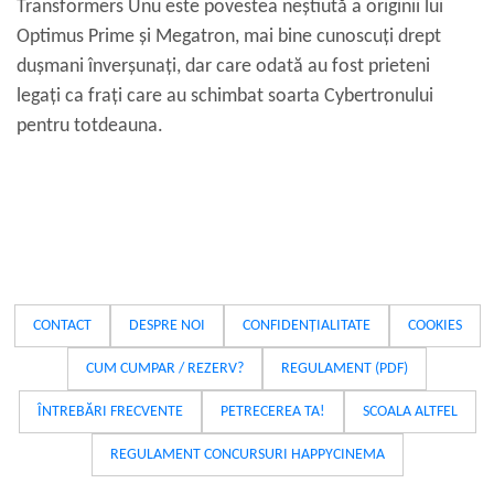
Transformers Unu este povestea neștiută a originii lui
Optimus Prime și Megatron, mai bine cunoscuți drept
dușmani înverșunați, dar care odată au fost prieteni
legați ca frați care au schimbat soarta Cybertronului
pentru totdeauna.
CONTACT
DESPRE NOI
CONFIDENȚIALITATE
COOKIES
CUM CUMPAR / REZERV?
REGULAMENT (PDF)
ÎNTREBĂRI FRECVENTE
PETRECEREA TA!
SCOALA ALTFEL
REGULAMENT CONCURSURI HAPPYCINEMA