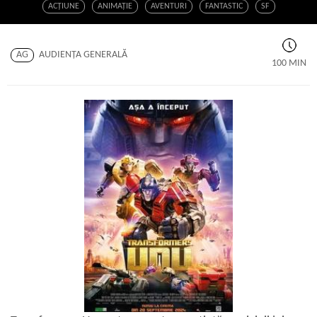
ACŢIUNE
ANIMAŢIE
AVENTURI
FANTASTIC
SF
AG
AUDIENŢA GENERALĂ
100 MIN