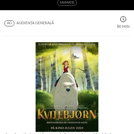
ANIMAŢIE
AG
AUDIENŢA GENERALĂ
80 MIN