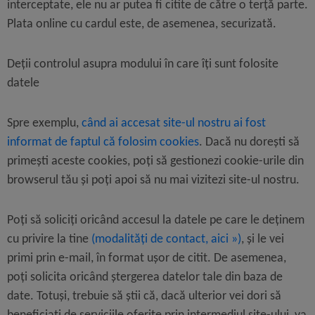
interceptate, ele nu ar putea fi citite de către o terță parte.
Plata online cu cardul este, de asemenea, securizată.
Deții controlul asupra modului în care îți sunt folosite
datele
Spre exemplu,
când ai accesat site-ul nostru ai fost
informat de faptul că folosim cookies
. Dacă nu dorești să
primești aceste cookies, poți să gestionezi cookie-urile din
browserul tău și poți apoi să nu mai vizitezi site-ul nostru.
Poți să soliciți oricând accesul la datele pe care le deținem
cu privire la tine
(modalități de contact, aici »)
, și le vei
primi prin e-mail, în format ușor de citit. De asemenea,
poți solicita oricând ștergerea datelor tale din baza de
date. Totuși, trebuie să știi că, dacă ulterior vei dori să