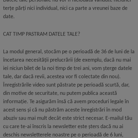
Datele tale personale nu vor fi niciodată vândute
niciunei
terțe părți nici individual, nici ca parte a vreunei baze de
date.
CAT TIMP PASTRAM DATELE TALE?
La modul general, stocăm pe o perioadă de 36 de luni de la
încetarea necesității prelucrării (de exemplu, dacă nu mai
iei niciun bilet de la noi timp de trei ani, vom șterge datele
tale, dar dacă revii, acestea vor fi colectate din nou).
Înregistrările video sunt păstrate pe perioadă scurtă, dar,
din motive de securitate, nu putem publica această
informație. Te asigurăm însă că avem proceduri legale în
acest sens și că nu păstrăm aceste înregistrări în mod
abuziv sau mai mult decât este strict necesar. E-mailul tău
cu care te-ai înscris la newsletter este șters dacă nu ai
deschis newsletterele noastre pe o perioadă de 6 luni,