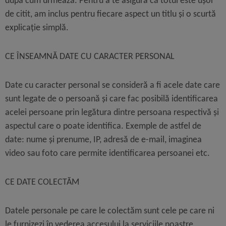
după cum urmează. Pentru a te asigura că totul este ușor
de citit, am inclus pentru fiecare aspect un titlu și o scurtă
explicație simplă.
CE ÎNSEAMNĂ DATE CU CARACTER PERSONAL
Date cu caracter personal se consideră a fi acele date care
sunt legate de o persoană și care fac posibilă identificarea
acelei persoane prin legătura dintre persoana respectivă și
aspectul care o poate identifica. Exemple de astfel de
date:
nume și prenume, IP, adresă de e-mail, imaginea
video sau foto care permite identificarea persoanei
etc.
CE DATE COLECTĂM
Datele personale pe care le colectăm
sunt cele pe care ni
le furnizezi în vederea accesului la serviciile noastre
,