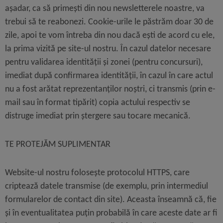
așadar, ca să primești din nou newsletterele noastre, va
trebui să te reabonezi. Cookie-urile le păstrăm doar 30 de
zile, apoi te vom întreba din nou dacă ești de acord cu ele,
la prima vizită pe site-ul nostru. În cazul datelor necesare
pentru validarea identității și zonei (pentru concursuri),
imediat după confirmarea identității, în cazul în care actul
nu a fost arătat reprezentanților noștri, ci transmis (prin e-
mail sau în format tipărit) copia actului respectiv se
distruge imediat prin ștergere sau tocare mecanică.
TE PROTEJĂM SUPLIMENTAR
Website-ul nostru folosește protocolul HTTPS, care
criptează datele transmise (de exemplu, prin intermediul
formularelor de contact din site). Aceasta înseamnă că, fie
și în eventualitatea puțin probabilă în care aceste date ar fi