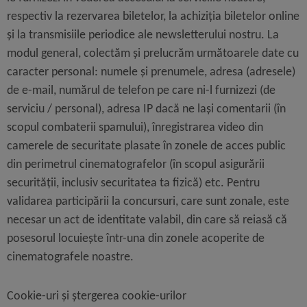
respectiv la rezervarea biletelor, la achiziția biletelor online
și la transmisiile periodice ale newsletterului nostru. La
modul general, colectăm și prelucrăm următoarele date cu
caracter personal:
numele și prenumele, adresa (adresele)
de e-mail, numărul de telefon pe care ni-l furnizezi (de
serviciu / personal), adresa IP
dacă ne lași comentarii (în
scopul combaterii spamului),
înregistrarea video
din
camerele de securitate plasate în zonele de acces public
din perimetrul cinematografelor (în scopul asigurării
securității, inclusiv securitatea ta fizică) etc. Pentru
validarea participării la concursuri, care sunt zonale, este
necesar un act de identitate valabil, din care să reiasă că
posesorul locuiește într-una din zonele acoperite de
cinematografele noastre.
Cookie-uri și ștergerea cookie-urilor