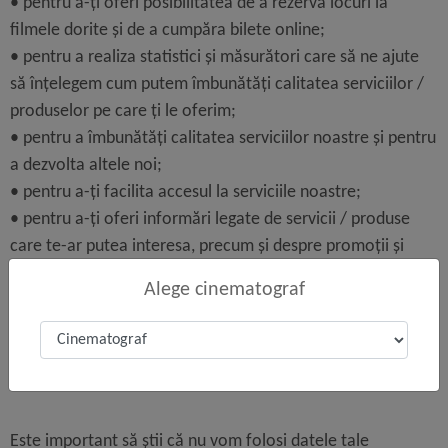
• pentru a-ți oferi posibilitatea de a rezerva locuri la
filmele dorite și de a cumpăra bilete online;
• pentru a realiza statistici și măsurători care să ne ajute
să înțelegem cum putem îmbunătăți calitatea serviciilor /
produselor pe care ți le oferim;
• pentru a îmbunătăți calitatea serviciilor noastre și pentru
a dezvolta altele noi;
• pentru a-ți facilita accesul la serviciile noastre;
• pentru a-ți oferi informări legate de servicii / produse
care te-ar putea interesa, precum și despre promoții și
oferte speciale;
Alege cinematograf
• pentru a asigura o securitate îmbunătățită și a te proteja
împotriva posibilelor atacuri informatice, fraudei, abuzului.
CUM FOLOSIM DATELE TALE PERSONALE
Este important să știi că nu vom folosi datele tale