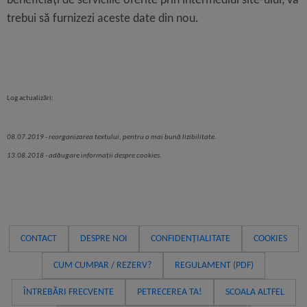
beneficiați de serviciile oferite prin intermediul site-ului, va
trebui să furnizezi aceste date din nou.
Log actualizări:
08.07.2019
- reorganizarea textului, pentru o mai bună lizibilitate.
13.08.2018 - adăugare informații despre cookies.
CONTACT
DESPRE NOI
CONFIDENȚIALITATE
COOKIES
CUM CUMPAR / REZERV?
REGULAMENT (PDF)
ÎNTREBĂRI FRECVENTE
PETRECEREA TA!
SCOALA ALTFEL