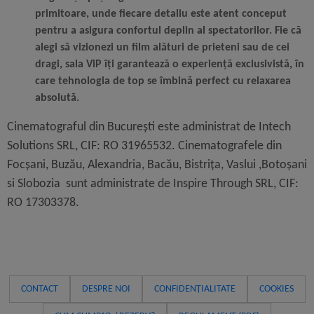
primitoare, unde fiecare detaliu este atent conceput
pentru a asigura confortul deplin al spectatorilor. Fie că
alegi să vizionezi un film alături de prieteni sau de cei
dragi, sala ViP îți garantează o experiență exclusivistă, în
care tehnologia de top se îmbină perfect cu relaxarea
absolută.
Cinematograful din București este administrat de
Intech
Solutions SRL
, CIF: RO 31965532. Cinematografele din
Focșani, Buzău, Alexandria, Bacău, Bistrița, Vaslui ,Botoșani
si Slobozia sunt administrate de
Inspire Through SRL
, CIF:
RO 17303378.
CONTACT
DESPRE NOI
CONFIDENȚIALITATE
COOKIES