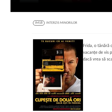
IM18
INTERZIS MINORILOR
Frida, o tânără 
vacanțe de vis p
dacă vrea să sca