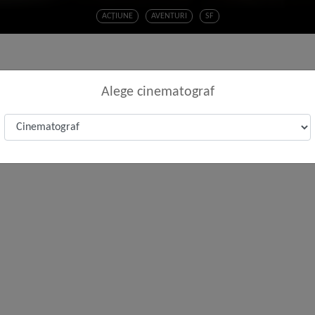
ACŢIUNE
AVENTURI
SF
Alege cinematograf
ergei Kravinoff are o misiune: vrea sa dovedească tuturor că el 