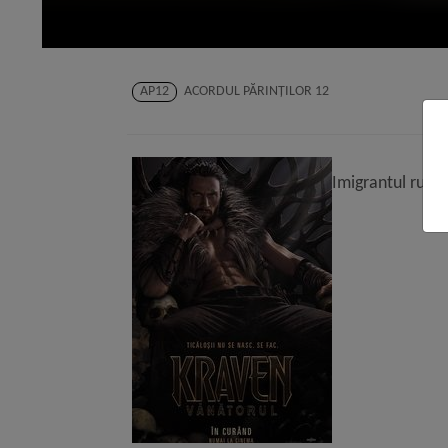
AP12
ACORDUL PĂRINŢILOR 12
Imigrantul rus S