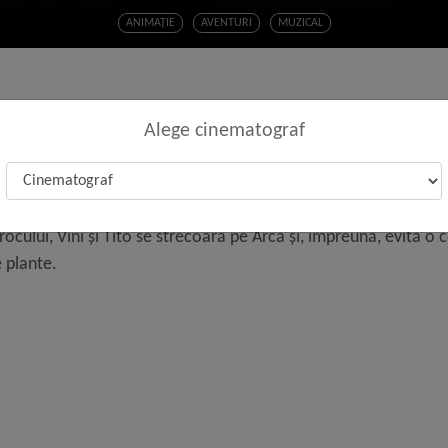
ANIMAŢIE
AVENTURI
MUZICAL
Alege cinematograf
te doi șoricei, pe Vini, un poet carismatic, dar foarte timid, și
 doar un mascul și o femelă din fiecare specie au voie să urce 
orocului, Vini și Tito se strecoară pe Arcă și, împreună, evită o 
 plante.