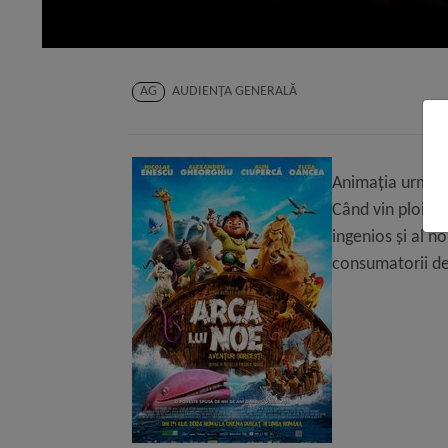
AG
AUDIENŢA GENERALĂ
Animația urmăreș
Când vin ploile,
ingenios și al n
consumatorii de