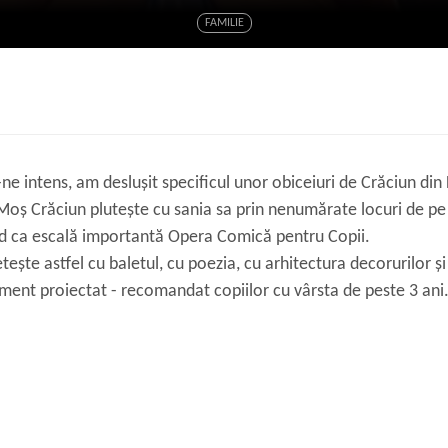
FAMILIE
 intens, am deslușit specificul unor obiceiuri de Crăciun din
 Moș Crăciun plutește cu sania sa prin nenumărate locuri de pe 
nd ca escală importantă Opera Comică pentru Copii.
tește astfel cu baletul, cu poezia, cu arhitectura decorurilor 
ment proiectat - recomandat copiilor cu vârsta de peste 3 ani