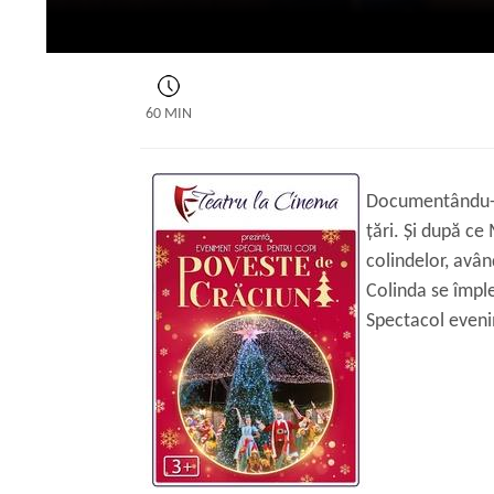
60 MIN
Documentându-ne
țări. Și după ce
colindelor, avâ
Colinda se împle
Spectacol eveni