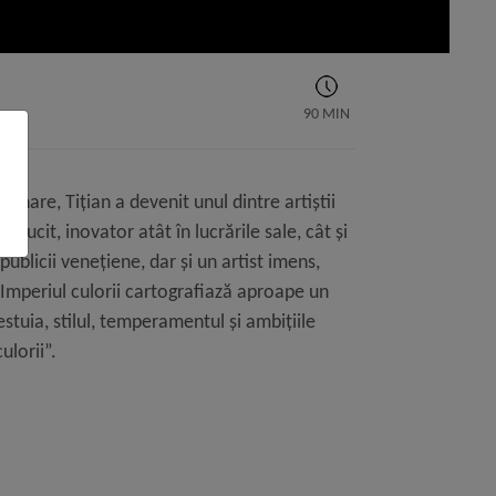
90 MIN
onare, Tițian a devenit unul dintre artiştii
lucit, inovator atât în lucrările sale, cât şi
publicii veneţiene, dar şi un artist imens,
Imperiul culorii cartografiază aproape un
acestuia, stilul, temperamentul şi ambiţiile
ulorii”.