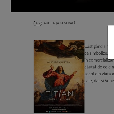
AG
AUDIENŢA GENERALĂ
Câștigând simpat
ce simbolizează 
în comercializar
căutat de cele 
secol din viaţa a
sale, dar şi Ven