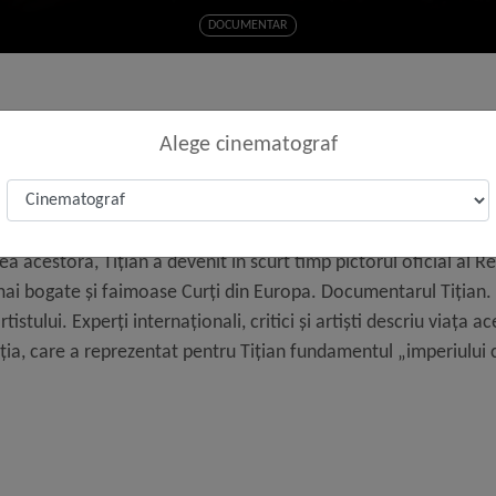
DOCUMENTAR
Alege cinematograf
ia papilor şi împăraţilor cu lucrările sale emblematice, revoluţi
Renaşterea în sine. Un talent extraordinar şi un antreprenor stră
ea acestora, Tițian a devenit în scurt timp pictorul oficial al Re
mai bogate şi faimoase Curţi din Europa. Documentarul Tițian. 
rtistului. Experţi internaţionali, critici şi artişti descriu viaţa 
eţia, care a reprezentat pentru Tițian fundamentul „imperiului c