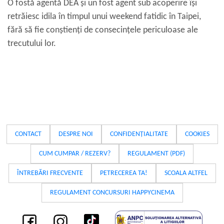
O fostă agentă DEA și un fost agent sub acoperire își
retrăiesc idila în timpul unui weekend fatidic în Taipei,
fără să fie conștienți de consecințele periculoase ale
trecutului lor.
CONTACT
DESPRE NOI
CONFIDENȚIALITATE
COOKIES
CUM CUMPAR / REZERV?
REGULAMENT (PDF)
ÎNTREBĂRI FRECVENTE
PETRECEREA TA!
SCOALA ALTFEL
REGULAMENT CONCURSURI HAPPYCINEMA