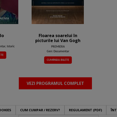
lo
Floarea soarelui în
picturile lui Van Gogh
tar, Istoric
PREMIERA
Gen: Documentar
ETE
CUMPARA BILETE
VEZI PROGRAMUL COMPLET
OOKIES
CUM CUMPAR / REZERV?
REGULAMENT (PDF)
ÎNT