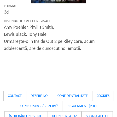
FORMAT
3d
DISTRIBUTIE / VOCI ORIGINALE
Amy Poehler, Phyllis Smith,
Lewis Black, Tony Hale
Urmărește-o în Inside Out 2 pe Riley care, acum
adolescentă, are de cunoscut noi emoții.
CONTACT
DESPRE NOI
CONFIDENȚIALITATE
COOKIES
CUM CUMPAR / REZERV?
REGULAMENT (PDF)
ÎNTREBĂRI FRECVENTE
PETRECEREA TA!
SCOALA ALTFEL