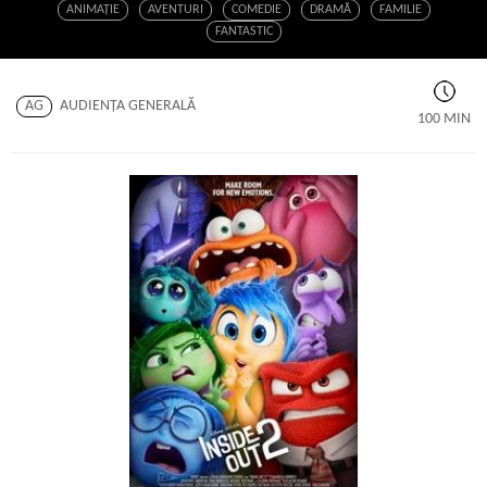
ANIMAŢIE
AVENTURI
COMEDIE
DRAMĂ
FAMILIE
FANTASTIC
AG
AUDIENŢA GENERALĂ
100 MIN