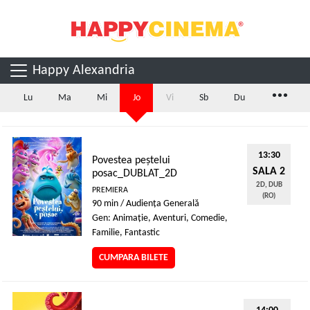
Happy Alexandria
...
Lu
Ma
Mi
Jo
Vi
Sb
Du
13:30
Povestea peștelui
SALA 2
posac_DUBLAT_2D
2D, DUB
PREMIERA
(RO)
90 min / Audienţa Generală
Gen: Animaţie, Aventuri, Comedie,
Familie, Fantastic
CUMPARA BILETE