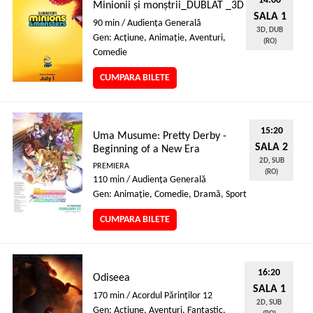
14:00
Minionii și monștrii_DUBLAT _3D
SALA 1
90 min / Audienţa Generală
3D, DUB
Gen: Acţiune, Animaţie, Aventuri,
(RO)
Comedie
CUMPARA BILETE
15:20
Uma Musume: Pretty Derby -
SALA 2
Beginning of a New Era
2D, SUB
PREMIERA
(RO)
110 min / Audienţa Generală
Gen: Animaţie, Comedie, Dramă, Sport
CUMPARA BILETE
16:20
Odiseea
SALA 1
170 min / Acordul Părinţilor 12
2D, SUB
Gen: Acţiune, Aventuri, Fantastic,