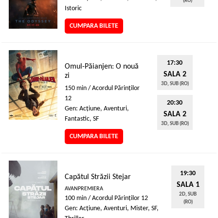
(RO)
Istoric
CUMPARA BILETE
17:30
Omul-Păianjen: O nouă
SALA 2
zi
3D, SUB (RO)
150 min / Acordul Părinţilor
12
20:30
Gen: Acţiune, Aventuri,
SALA 2
Fantastic, SF
3D, SUB (RO)
CUMPARA BILETE
19:30
Capătul Străzii Stejar
SALA 1
AVANPREMIERA
2D, SUB
100 min / Acordul Părinţilor 12
(RO)
Gen: Acţiune, Aventuri, Mister, SF,