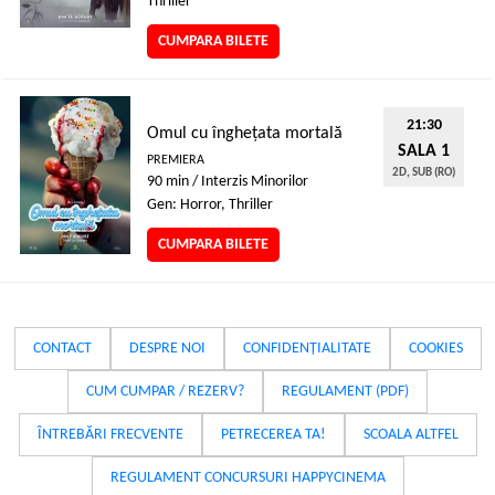
Thriller
CUMPARA BILETE
21:30
Omul cu înghețata mortală
SALA 1
PREMIERA
2D, SUB (RO)
90 min / Interzis Minorilor
Gen: Horror, Thriller
CUMPARA BILETE
CONTACT
DESPRE NOI
CONFIDENȚIALITATE
COOKIES
CUM CUMPAR / REZERV?
REGULAMENT (PDF)
ÎNTREBĂRI FRECVENTE
PETRECEREA TA!
SCOALA ALTFEL
REGULAMENT CONCURSURI HAPPYCINEMA