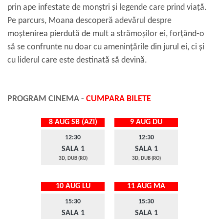
prin ape infestate de monștri și legende care prind viață.
Pe parcurs, Moana descoperă adevărul despre
moștenirea pierdută de mult a strămoșilor ei, forțând-o
să se confrunte nu doar cu amenințările din jurul ei, ci și
cu liderul care este destinată să devină.
PROGRAM CINEMA -
CUMPARA BILETE
8 AUG SB (AZI)
9 AUG DU
12:30
12:30
SALA 1
SALA 1
3D, DUB (RO)
3D, DUB (RO)
10 AUG LU
11 AUG MA
15:30
15:30
SALA 1
SALA 1