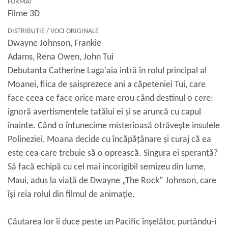
FORMAT
Filme 3D
DISTRIBUTIE / VOCI ORIGINALE
Dwayne Johnson, Frankie
Adams, Rena Owen, John Tui
Debutanta Catherine Laga'aia intră în rolul principal al
Moanei, fiica de șaisprezece ani a căpeteniei Tui, care
face ceea ce face orice mare erou când destinul o cere:
ignoră avertismentele tatălui ei și se aruncă cu capul
înainte. Când o întunecime misterioasă otrăvește insulele
Polineziei, Moana decide cu încăpățânare și curaj că ea
este cea care trebuie să o oprească. Singura ei speranță?
Să facă echipă cu cel mai incorigibil semizeu din lume,
Maui, adus la viață de Dwayne „The Rock” Johnson, care
își reia rolul din filmul de animație.
Căutarea lor îi duce peste un Pacific înșelător, purtându-i