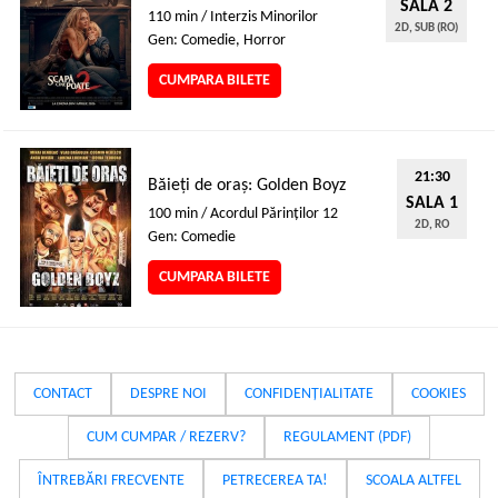
SALA 2
110 min / Interzis Minorilor
2D, SUB (RO)
Gen: Comedie, Horror
CUMPARA BILETE
21:30
Băieți de oraș: Golden Boyz
SALA 1
100 min / Acordul Părinţilor 12
2D, RO
Gen: Comedie
CUMPARA BILETE
CONTACT
DESPRE NOI
CONFIDENȚIALITATE
COOKIES
CUM CUMPAR / REZERV?
REGULAMENT (PDF)
ÎNTREBĂRI FRECVENTE
PETRECEREA TA!
SCOALA ALTFEL