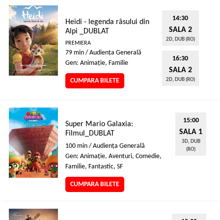
14:30
Heidi - legenda râsului din
SALA 2
Alpi _DUBLAT
2D, DUB (RO)
PREMIERA
79 min / Audienţa Generală
16:30
Gen: Animaţie, Familie
SALA 2
CUMPARA BILETE
2D, DUB (RO)
15:00
Super Mario Galaxia:
SALA 1
Filmul_DUBLAT
3D, DUB
100 min / Audienţa Generală
(RO)
Gen: Animaţie, Aventuri, Comedie,
Familie, Fantastic, SF
CUMPARA BILETE