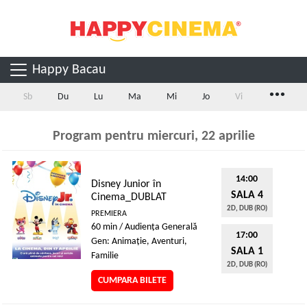
Happy Bacau
...
Sb
Du
Lu
Ma
Mi
Jo
Vi
Program pentru miercuri, 22 aprilie
14:00
Disney Junior în
SALA 4
Cinema_DUBLAT
2D, DUB (RO)
PREMIERA
60 min / Audienţa Generală
17:00
Gen: Animaţie, Aventuri,
SALA 1
Familie
2D, DUB (RO)
CUMPARA BILETE