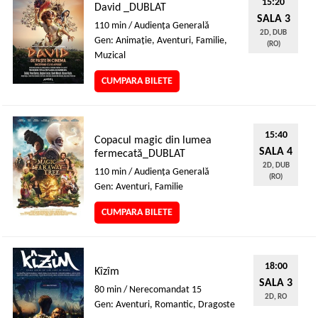
15:20
David _DUBLAT
SALA 3
110 min / Audienţa Generală
2D, DUB
Gen: Animaţie, Aventuri, Familie,
(RO)
Muzical
CUMPARA BILETE
15:40
Copacul magic din lumea
SALA 4
fermecată_DUBLAT
2D, DUB
110 min / Audienţa Generală
(RO)
Gen: Aventuri, Familie
CUMPARA BILETE
18:00
Kîzîm
SALA 3
80 min / Nerecomandat 15
2D, RO
Gen: Aventuri, Romantic, Dragoste